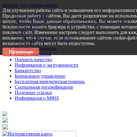
Версия для слабовидящих
Для улучшения работы сайта и повышения его информативност
Запись на прием
Продолжая работу с сайтом, Вы даете разрешение на использов
Меры поддержки участникам СВО и членам их семей
хотите, чтобы Ваши данные обрабатывались, Вы можете отключ
Пресс-центр
безопасности вашего браузера и устройства, с помощью которог
Услуги
покиньте сайт. Изменение настроек следует выполнить для каж
Услуги в электронном виде
внимание, что в случае, если использование сайтом cookie-фай
Документы
возможности сайта могут быть недоступны.
Интернет-приемная
Принимаю
Статус заявления
Оценить качество
Информация о загруженности
Банкротство
Бережливое управление
Бесплатная юридическая помощь
Социальная догазификация
Полезные ссылки
Информация о МФЦ