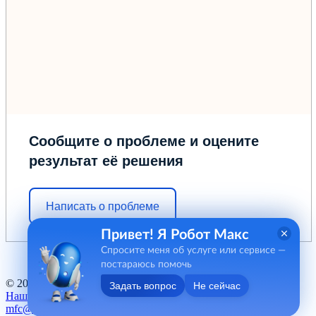
Сообщите о проблеме и оцените
результат её решения
Написать о проблеме
Привет! Я Робот Макс
Спросите меня об услуге или сервисе —
постараюсь помочь
© 2012 - 2026 ГБУ "МФЦ" Курганской области
Задать вопрос
Не сейчас
Наш баннер
mfc@kurganobl.ru