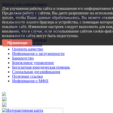
Версия для слабовидящих
Для улучшения работы сайта и повышения его информативност
Запись на прием
Продолжая работу с сайтом, Вы даете разрешение на использов
Меры поддержки участникам СВО и членам их семей
хотите, чтобы Ваши данные обрабатывались, Вы можете отключ
Пресс-центр
безопасности вашего браузера и устройства, с помощью которог
Услуги
покиньте сайт. Изменение настроек следует выполнить для каж
Услуги в электронном виде
внимание, что в случае, если использование сайтом cookie-фай
Документы
возможности сайта могут быть недоступны.
Интернет-приемная
Принимаю
Статус заявления
Оценить качество
Информация о загруженности
Банкротство
Бережливое управление
Бесплатная юридическая помощь
Социальная догазификация
Полезные ссылки
Информация о МФЦ