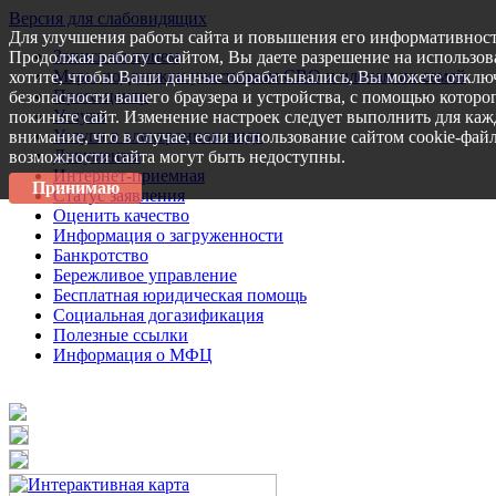
Версия для слабовидящих
Для улучшения работы сайта и повышения его информативност
Запись на прием
Продолжая работу с сайтом, Вы даете разрешение на использов
Меры поддержки участникам СВО и членам их семей
хотите, чтобы Ваши данные обрабатывались, Вы можете отключ
Пресс-центр
безопасности вашего браузера и устройства, с помощью которог
Услуги
покиньте сайт. Изменение настроек следует выполнить для каж
Услуги в электронном виде
внимание, что в случае, если использование сайтом cookie-фай
Документы
возможности сайта могут быть недоступны.
Интернет-приемная
Принимаю
Статус заявления
Оценить качество
Информация о загруженности
Банкротство
Бережливое управление
Бесплатная юридическая помощь
Социальная догазификация
Полезные ссылки
Информация о МФЦ